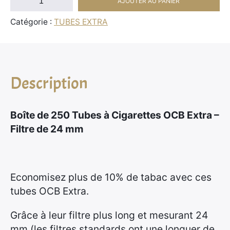
AJOUTER AU PANIER
:
de
1
Catégorie :
TUBES EXTRA
Boîte
2
de
,
250
9
Tubes
5
Description
à
Cigarettes
€
OCB
Boîte de 250 Tubes à Cigarettes OCB Extra –
à
Extra
Filtre de 24 mm
6
Rouge
2
-
,
Filtre
9
de
Economisez plus de 10% de tabac avec ces
5
24
tubes OCB Extra.
mm
Grâce à leur filtre plus long et mesurant 24
€
mm (les filtres standards ont une longuer de