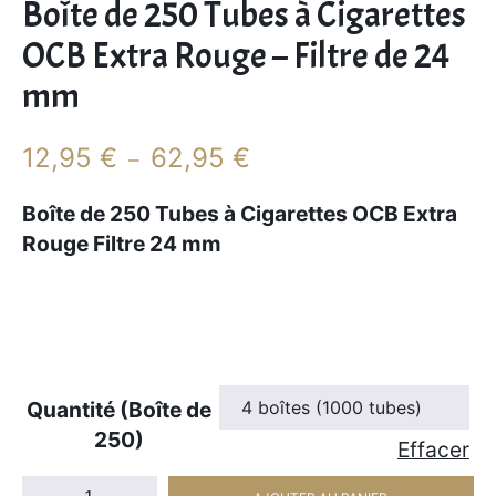
Boîte de 250 Tubes à Cigarettes
OCB Extra Rouge – Filtre de 24
mm
P
12,95
€
62,95
€
–
l
a
Boîte de 250 Tubes à Cigarettes OCB Extra
g
Rouge Filtre 24 mm
e
d
e
p
r
Quantité (Boîte de
i
250)
Effacer
x
quantité