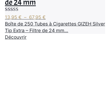
de 24 mm
Note
4.25
Plage
13,95
€
–
67,95
€
sur 5
de
Boîte de 250 Tubes à Cigarettes GIZEH Silver
prix :
Tip Extra – Filtre de 24 mm…
13,95 €
Découvrir
à
67,95 €