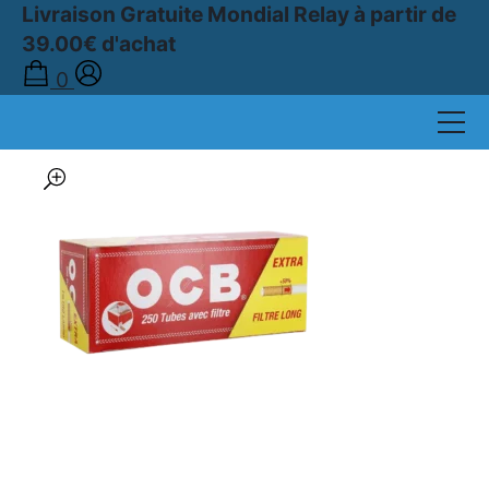
Livraison Gratuite Mondial Relay à partir de
39.00€ d'achat
Accueil
0
›
Boutique
›
TUBES À CIGARETTES
›
TUBES EXTRA
›
Boîte de 250 Tubes à Cigarettes OCB Extra Rouge – Filtre de 24 mm
🔍