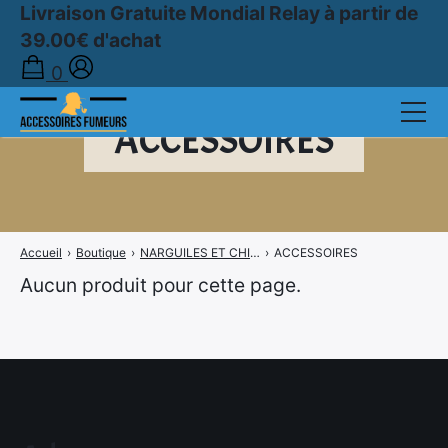
Livraison Gratuite Mondial Relay à partir de
39.00€ d'achat
0
ACCESSOIRES
Accueil
›
Boutique
›
NARGUILES ET CHICHAS
›
ACCESSOIRES
Aucun produit pour cette page.