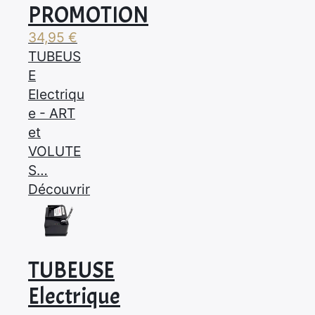
PROMOTION
34,95
€
TUBEUS
E
Electriqu
e - ART
et
VOLUTE
S…
Découvrir
TUBEUSE
Electrique