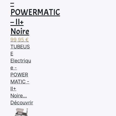
–
POWERMATIC
– II+
Noire
99,95
€
TUBEUS
E
Electriqu
e -
POWER
MATIC -
II+
Noire…
Découvrir