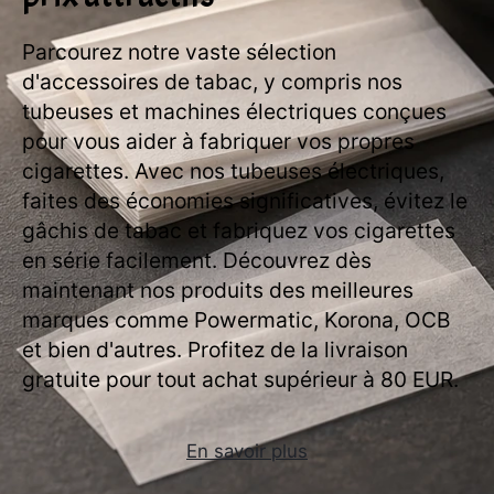
Parcourez notre vaste sélection
d'accessoires de tabac, y compris nos
tubeuses et machines électriques conçues
pour vous aider à fabriquer vos propres
cigarettes. Avec nos tubeuses électriques,
faites des économies significatives, évitez le
gâchis de tabac et fabriquez vos cigarettes
en série facilement. Découvrez dès
maintenant nos produits des meilleures
marques comme Powermatic, Korona, OCB
et bien d'autres. Profitez de la livraison
gratuite pour tout achat supérieur à 80 EUR.
En savoir plus