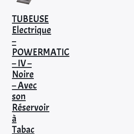
TUBEUSE
Electrique
–
POWERMATIC
– IV –
Noire
– Avec
son
Réservoir
à
Tabac