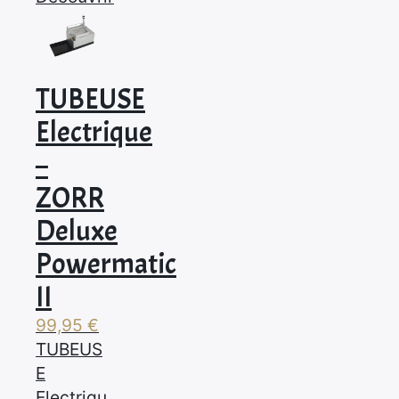
TUBEUSE
Electrique
–
ZORR
Deluxe
Powermatic
II
99,95
€
TUBEUS
E
Electriqu