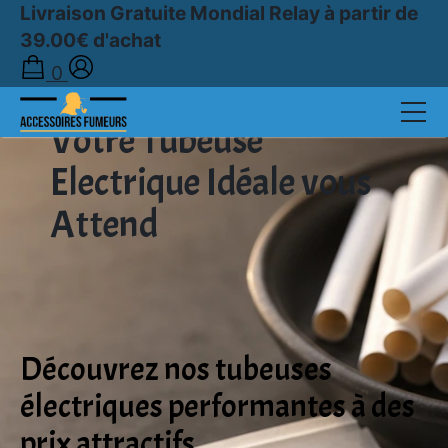
Livraison Gratuite Mondial Relay à partir de
39.00€ d'achat
0
Votre Tubeuse
Electrique Idéale vous
Attend
TUBEUSES ELECTRIQUES
Découvrez nos tubeuses
électriques performantes à des
prix attractifs