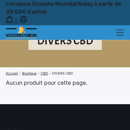
Livraison Gratuite Mondial Relay à partir de
39.00€ d'achat
0
DIVERS CBD
Accueil
›
Boutique
›
CBD
›
DIVERS CBD
Aucun produit pour cette page.