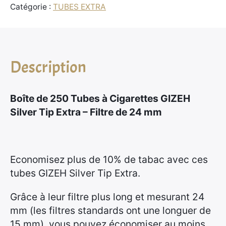
Catégorie :
TUBES EXTRA
Boîte
x
de
250
:
Tubes
1
Description
à
3
Cigarettes
,
GIZEH
9
Boîte de 250 Tubes à Cigarettes GIZEH
Silver
5
Silver Tip Extra – Filtre de 24 mm
Tip
Extra
€
–
à
Filtre
Economisez plus de 10% de tabac avec ces
6
de
tubes GIZEH Silver Tip Extra.
7
24
,
Grâce à leur filtre plus long et mesurant 24
mm
9
mm (les filtres standards ont une longuer de
5
15 mm), vous pouvez économiser au moins