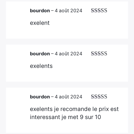
bourdon
–
4 août 2024
Note
5
sur 5
exelent
bourdon
–
4 août 2024
Note
4
sur
exelents
5
bourdon
–
4 août 2024
Note
4
sur
exelents je recomande le prix est
5
interessant je met 9 sur 10