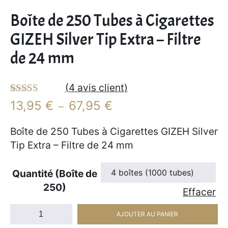
Boîte de 250 Tubes à Cigarettes
GIZEH Silver Tip Extra – Filtre
de 24 mm
(
4
avis client)
Noté
4
4.25
P
13,95
€
67,95
€
–
sur 5 basé
l
sur
a
Boîte de 250 Tubes à Cigarettes GIZEH Silver
notations
client
g
Tip Extra – Filtre de 24 mm
e
d
Quantité (Boîte de
e
250)
Effacer
p
quantité
r
AJOUTER AU PANIER
de
i