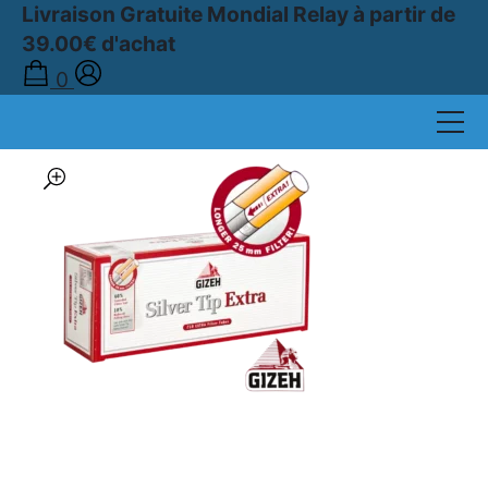
Livraison Gratuite Mondial Relay à partir de
39.00€ d'achat
Accueil
0
›
Boutique
›
TUBES À CIGARETTES
›
TUBES EXTRA
›
Boîte de 250 Tubes à Cigarettes GIZEH Silver Tip Extra – Filtre de 24 mm
🔍