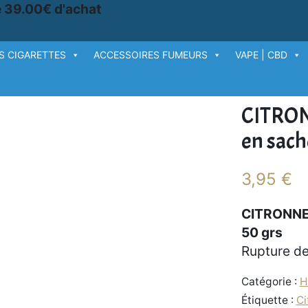
e 39.00€ d'achat
S CIGARETTES
ACCESSOIRES FUMEURS
VAPE | CBD
NNELLE Bio – Feuilles en sachet de 50 grs
CITRONN
en sach
3,95
€
CITRONNELL
50 grs
Rupture de
Catégorie :
H
Étiquette :
Ci