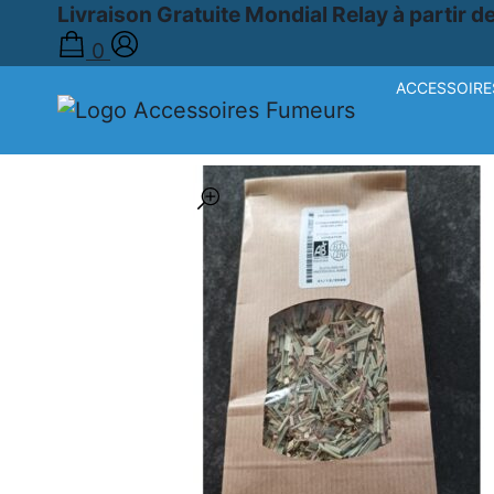
Livraison Gratuite Mondial Relay à partir d
0
ACCESSOIRE
Accueil
›
Boutique
›
HERBES MEDICINALES
›
CITRO
🔍