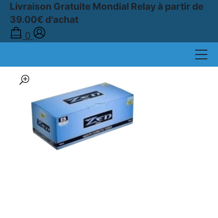
Livraison Gratuite Mondial Relay à partir de
39.00€ d'achat
Accueil
0
›
Boutique
›
TUBES À CIGARETTES
›
TUBES 100s
›
Boîte de 250 Tubes à Cigarettes 100s ZEN Mild Bleu
🔍