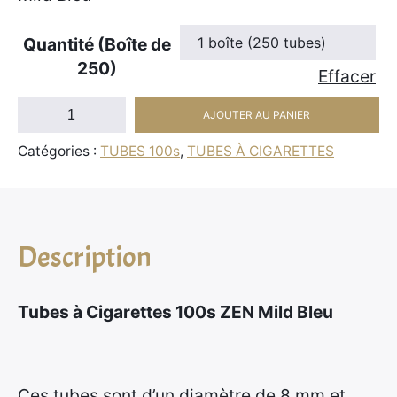
e
d
Quantité (Boîte de
e
250)
Effacer
p
quantité
r
AJOUTER AU PANIER
de
i
Catégories :
TUBES 100s
,
TUBES À CIGARETTES
Boîte
x
de
250
:
Tubes
1
Description
à
2
Cigarettes
,
100s
9
Tubes à Cigarettes 100s ZEN Mild Bleu
ZEN
5
Mild
Bleu
€
Ces tubes sont d’un diamètre de 8 mm et