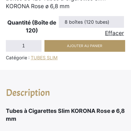
g
KORONA Rose ø 6,8 mm
e
d
Quantité (Boîte de
e
120)
Effacer
p
quantité
r
AJOUTER AU PANIER
de
i
Catégorie :
TUBES SLIM
Boîte
x
de
120
:
Tubes
1
Description
à
4
Cigarettes
,
Slim
9
Tubes à Cigarettes Slim KORONA Rose ø 6,8
KORONA
5
mm
Rose
ø