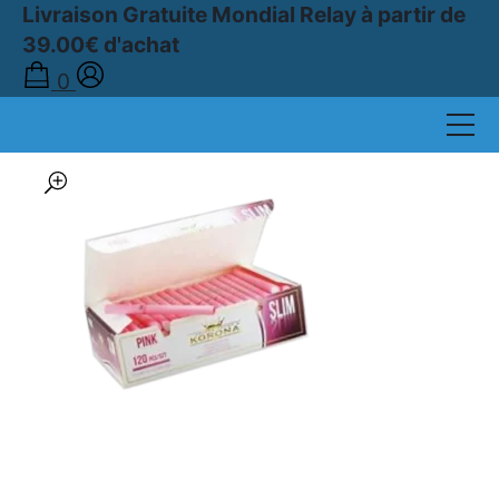
Livraison Gratuite Mondial Relay à partir de
39.00€ d'achat
Accueil
0
›
Boutique
›
TUBES À CIGARETTES
›
TUBES SLIM
›
Boîte de 120 Tubes à Cigarettes Slim KORONA Rose ø 6,8 mm
🔍