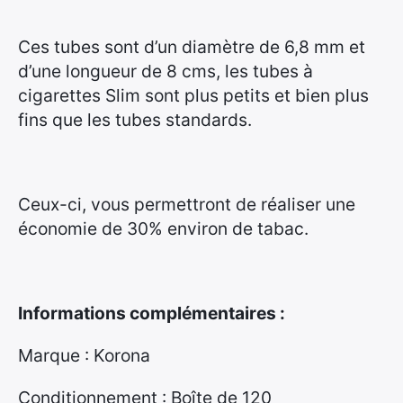
€
6,8
à
mm
Ces tubes sont d’un diamètre de 6,8 mm et
7
d’une longueur de 8 cms, les tubes à
4
cigarettes Slim sont plus petits et bien plus
,
fins que les tubes standards.
9
5
€
Ceux-ci, vous permettront de réaliser une
économie de 30% environ de tabac.
Informations complémentaires :
Marque : Korona
Conditionnement : Boîte de 120