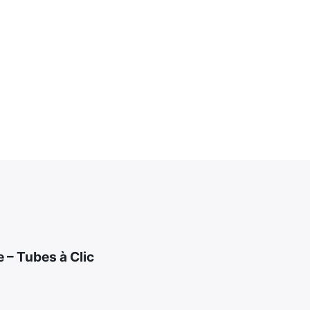
9
,
9
5
€
 – Tubes à Clic