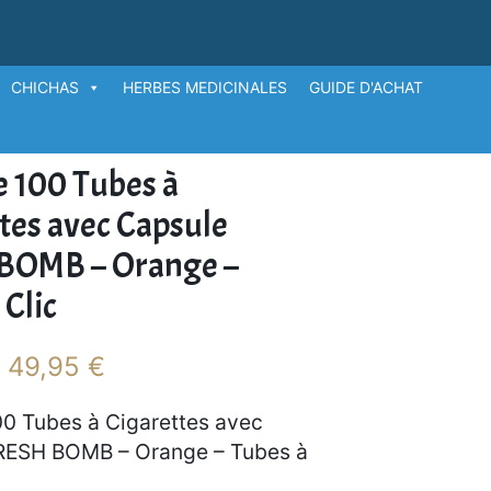
CHICHAS
HERBES MEDICINALES
GUIDE D'ACHAT
Orange – Tubes à Clic
e 100 Tubes à
tes avec Capsule
BOMB – Orange –
 Clic
P
49,95
€
–
l
a
00 Tubes à Cigarettes avec
g
RESH BOMB – Orange – Tubes à
e