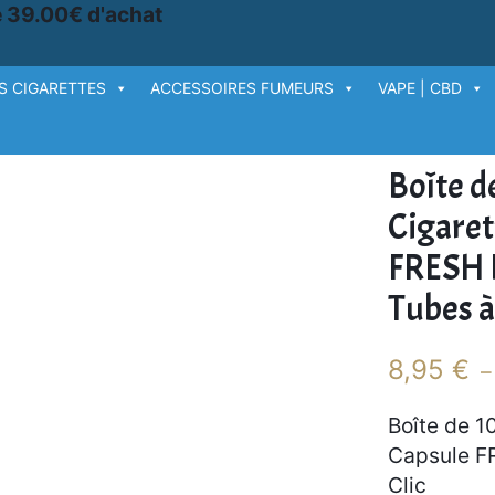
e 39.00€ d'achat
S CIGARETTES
ACCESSOIRES FUMEURS
VAPE | CBD
S CLASSIQUES
›
Boîte de 100 Tubes à Cigarettes avec Capsule FRESH BOMB – 
Boîte d
Cigaret
FRESH 
Tubes à
8,95
€
Boîte de 1
Capsule F
Clic