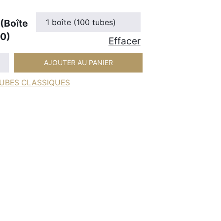
d
e
(Boîte
p
00)
Effacer
r
i
AJOUTER AU PANIER
x
UBES CLASSIQUES
:
8
,
9
5
€
à
4