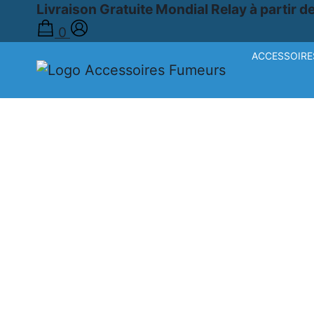
Livraison Gratuite Mondial Relay à partir d
0
ACCESSOIRE
Accueil
›
Boutique
›
TUBES À CIGARETTES
›
TUBE