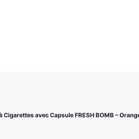
Orange
-
Tubes
à
Clic
 à Cigarettes avec Capsule FRESH BOMB – Orange